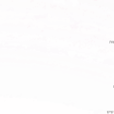
ות 
שיש 