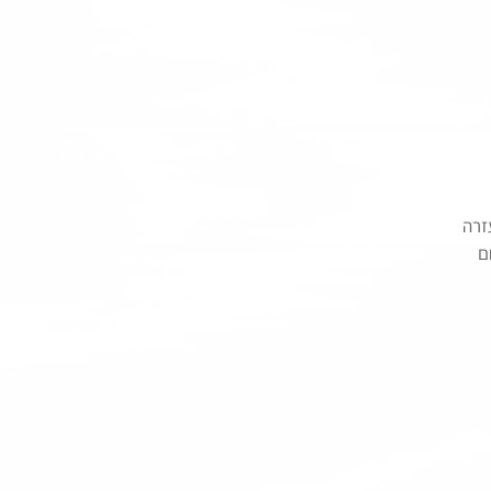
זרה 
ם 